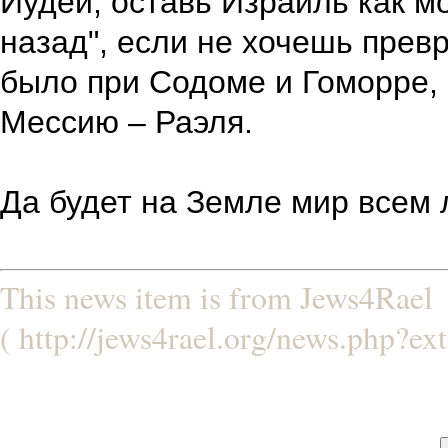
Иудей, оставь Израиль как м
назад", если не хочешь превр
было при Содоме и Гоморре,
Мессию – Раэля.
Да будет на Земле мир всем
This news item is from Jews4Rael
( http://jews4rael.org/news.php?ex