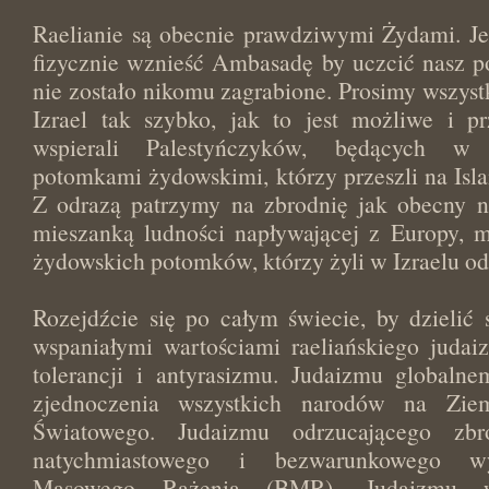
Raelianie są obecnie prawdziwymi Żydami. Je
fizycznie wznieść Ambasadę by uczcić nasz p
nie zostało nikomu zagrabione. Prosimy wszyst
Izrael tak szybko, jak to jest możliwe i pr
wspierali Palestyńczyków, będących w i
potomkami żydowskimi, którzy przeszli na Is
Z odrazą patrzymy na zbrodnię jak obecny 
mieszanką ludności napływającej z Europy, 
żydowskich potomków, którzy żyli w Izraelu od
Rozejdźcie się po całym świecie, by dzielić
wspaniałymi wartościami raeliańskiego judai
tolerancji i antyrasizmu. Judaizmu globaln
zjednoczenia wszystkich narodów na Zi
Światowego. Judaizmu odrzucającego zbr
natychmiastowego i bezwarunkowego wy
Masowego Rażenia (BMR). Judaizmu ws