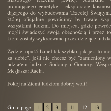
promującego genetykę i eksplorację kosmos
dążącego do wybudowania Trzeciej Świątyni
której oficjalnie powrócimy by trwale wsp
wszystkimi ludźmi. Do miejsca, gdzie powróc
mogli świadczyć swoją obecnością i przez to
które zostały wykreowane przez dzielące ludzkoś
Żydzie, opuść Izrael tak szybko, jak jest to mo
za siebie", jeśli nie chcesz być "zamieniony w 
udziałem ludzi z Sodomy i Gomory. Wesprz
Mesjasza: Raela.
Pokój na Ziemi ludziom dobrej woli!
Go to page
1
2
3
...
11
12
13